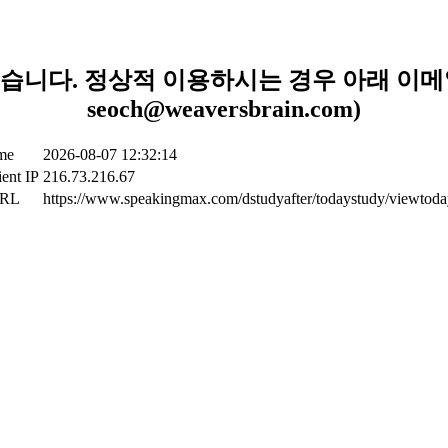
니다. 정상적 이용하시는 경우 아래 이메일
seoch@weaversbrain.com)
ime
2026-08-07 12:32:14
ient IP
216.73.216.67
URL
https://www.speakingmax.com/dstudyafter/todaystudy/viewtoday